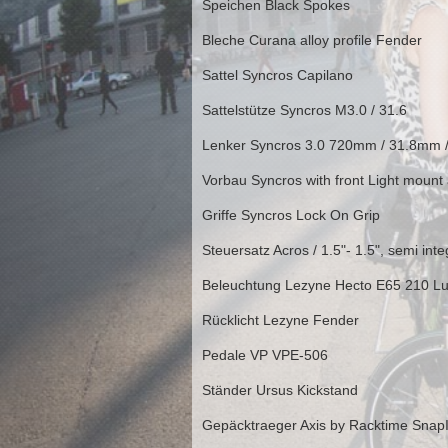
Speichen
Black Spokes
Bleche
Curana alloy profile Fender
Sattel
Syncros Capilano
Sattelstütze
Syncros M3.0 / 31.6
Lenker
Syncros 3.0 720mm / 31.8mm /
Vorbau
Syncros with front Light mount
Griffe
Syncros Lock On Grip
Steuersatz
Acros / 1.5"- 1.5", semi i
Beleuchtung
Lezyne Hecto E65 210 L
Rücklicht
Lezyne Fender
Pedale
VP VPE-506
Ständer
Ursus Kickstand
Gepäcktraeger
Axis by Racktime Snap